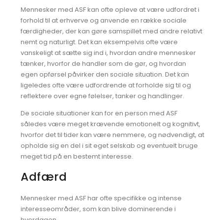
Mennesker med ASF kan ofte opleve at være udfordret i
forhold til at erhverve og anvende en række sociale
færdigheder, der kan gøre samspillet med andre relativt
nemt og naturligt. Det kan eksempelvis ofte være
vanskeligt at sætte sig ind i, hvordan andre mennesker
tænker, hvorfor de handler som de gør, og hvordan
egen opførsel påvirker den sociale situation. Det kan
ligeledes ofte være udfordrende at forholde sig til og
reflektere over egne følelser, tanker og handlinger.
De sociale situationer kan for en person med ASF
således være meget krævende emotionelt og kognitivt,
hvorfor det til tider kan være nemmere, og nødvendigt, at
opholde sig en del i sit eget selskab og eventuelt bruge
meget tid på en bestemt interesse.
Adfærd
Mennesker med ASF har ofte specifikke og intense
interesseområder, som kan blive dominerende i
hverdagen.