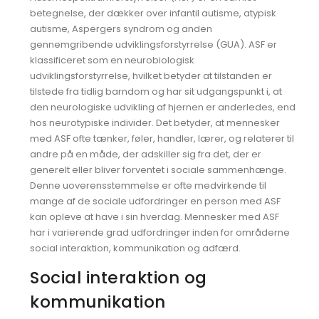
betegnelse, der dækker over infantil autisme, atypisk
autisme, Aspergers syndrom og anden
gennemgribende udviklingsforstyrrelse (GUA). ASF er
klassificeret som en neurobiologisk
udviklingsforstyrrelse, hvilket betyder at tilstanden er
tilstede fra tidlig barndom og har sit udgangspunkt i, at
den neurologiske udvikling af hjernen er anderledes, end
hos neurotypiske individer. Det betyder, at mennesker
med ASF ofte tænker, føler, handler, lærer, og relaterer til
andre på en måde, der adskiller sig fra det, der er
generelt eller bliver forventet i sociale sammenhænge.
Denne uoverensstemmelse er ofte medvirkende til
mange af de sociale udfordringer en person med ASF
kan opleve at have i sin hverdag. Mennesker med ASF
har i varierende grad udfordringer inden for områderne
social interaktion, kommunikation og adfærd.
Social interaktion og
kommunikation