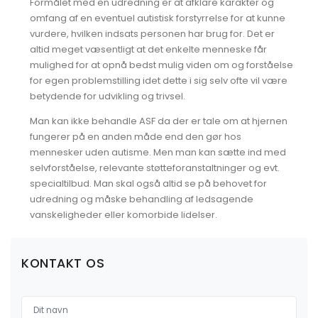
Formålet med en udredning er at afklare karakter og
omfang af en eventuel autistisk forstyrrelse for at kunne
vurdere, hvilken indsats personen har brug for. Det er
altid meget væsentligt at det enkelte menneske får
mulighed for at opnå bedst mulig viden om og forståelse
for egen problemstilling idet dette i sig selv ofte vil være
betydende for udvikling og trivsel.
Man kan ikke behandle ASF da der er tale om at hjernen
fungerer på en anden måde end den gør hos
mennesker uden autisme. Men man kan sætte ind med
selvforståelse, relevante støtteforanstaltninger og evt.
specialtilbud. Man skal også altid se på behovet for
udredning og måske behandling af ledsagende
vanskeligheder eller komorbide lidelser.
KONTAKT OS