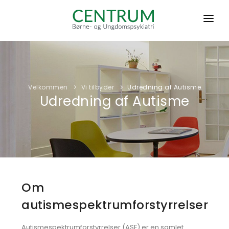
VELKOMMEN
VI TILBYDER
Velkommen
Vi tilbyder
Udredning af Autisme
OM OS
Udredning af Autisme
KLIENT HOS CBU
ØKONOMI
KRYPTERET E-MAIL
KONTAKT
Om
autismespektrumforstyrrelser
Autismespektrumforstyrrelser (ASF) er en samlet