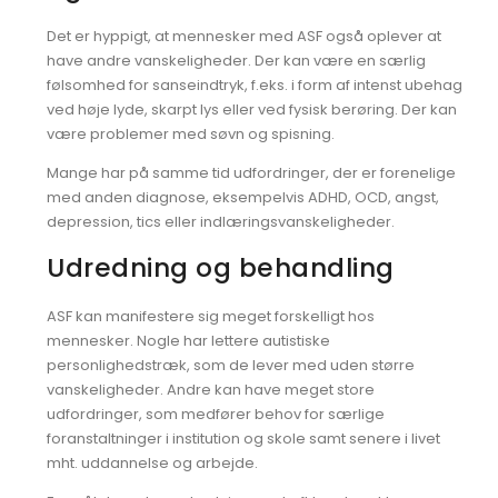
Det er hyppigt, at mennesker med ASF også oplever at
have andre vanskeligheder. Der kan være en særlig
følsomhed for sanseindtryk, f.eks. i form af intenst ubehag
ved høje lyde, skarpt lys eller ved fysisk berøring. Der kan
være problemer med søvn og spisning.
Mange har på samme tid udfordringer, der er forenelige
med anden diagnose, eksempelvis ADHD, OCD, angst,
depression, tics eller indlæringsvanskeligheder.
Udredning og behandling
ASF kan manifestere sig meget forskelligt hos
mennesker. Nogle har lettere autistiske
personlighedstræk, som de lever med uden større
vanskeligheder. Andre kan have meget store
udfordringer, som medfører behov for særlige
foranstaltninger i institution og skole samt senere i livet
mht. uddannelse og arbejde.